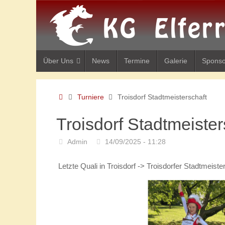
Zum
Inhalt
springen
Zum
Über Uns
News
Termine
Galerie
Spons
Inhalt
springen
Start
Turniere
Troisdorf Stadtmeisterschaft
Troisdorf Stadtmeister
Admin
14/09/2025 - 11:28
Letzte Quali in Troisdorf -> Troisdorfer Stadtmeis