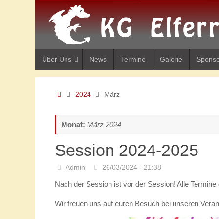
Zum
Inhalt
springen
Zum
Über Uns
News
Termine
Galerie
Spons
Inhalt
springen
Start
2024
März
Monat:
März 2024
Session 2024-2025
Admin
26/03/2024 - 21:38
Nach der Session ist vor der Session! Alle Termine 
Wir freuen uns auf euren Besuch bei unseren Veran