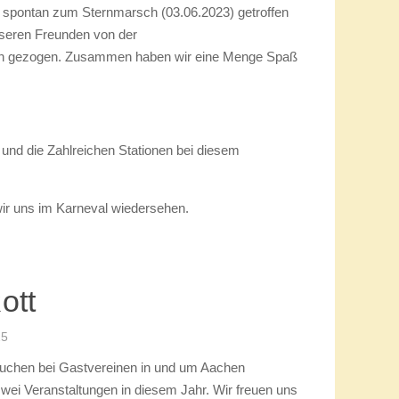
 22
otze Rollesbroich
:24
 der Jubiläen in diesem Jahr. 22Jahre jung sind
 diesem Jahr geworden. Es wurde ausgelassen
ns spontan zum Sternmarsch (03.06.2023) getroffen
seren Freunden von der
ch gezogen. Zusammen haben wir eine Menge Spaß
 und die Zahlreichen Stationen bei diesem