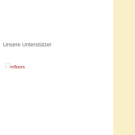
Rott
lich auf der neuen Homepage der KG Elferrat
sich in der fünften Jahreszeit zu treffen.
Unsere Unterstützer