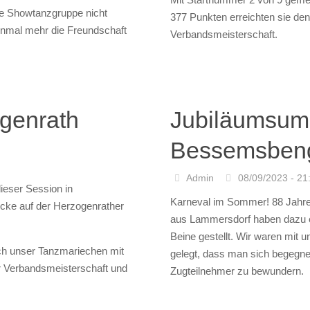
Admin
29/10/2023 - 23
Wow was für ein Tag. Heute hat
dem neuen Tuniertanz.
s Lichtenbusch 1966 e.V.
Es ging früh zum Löwen – Cup 
VKAG – Verband der Karnevals
erturniergarde, sowie
Festkomitee Baesweiler Karne
Mit Startnummer 2 von 9 gemeld
re Showtanzgruppe nicht
377 Punkten erreichten sie den 
einmal mehr die Freundschaft
Verbandsmeisterschaft.
genrath
Jubiläumsum