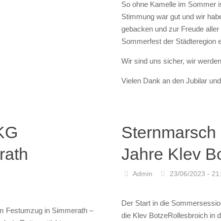
Bessemsbeng
Admin
08/09/2023 - 21
ieser Session in
Karneval im Sommer! 88 Jahre
cke auf der Herzogenrather
aus Lammersdorf haben dazu 
Beine gestellt. Wir waren mit
ch unser Tanzmariechen mit
gelegt, dass man sich begegnet
zur Verbandsmeisterschaft und
Zugteilnehmer zu bewundern.
So ohne Kamelle im Sommer is
Stimmung war gut und wir habe
gebacken und zur Freude aller
Sommerfest der Städteregion e
Wir sind uns sicher, wir werde
Vielen Dank an den Jubilar und