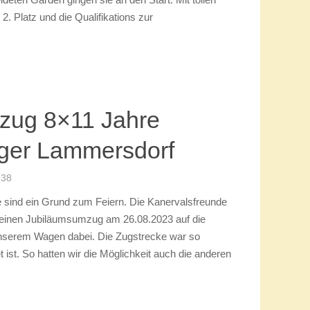
:08
te unsere Kinderturniergarde ihre Premiere mit
nach Baesweiler zum Qualifikationsturnier des
vereine Aachener Grenzlandkreise e.V. Ausrichter
val
eten Garden gingen sie an den Start. Mit tollen
2. Platz und die Qualifikations zur
zug 8×11 Jahre