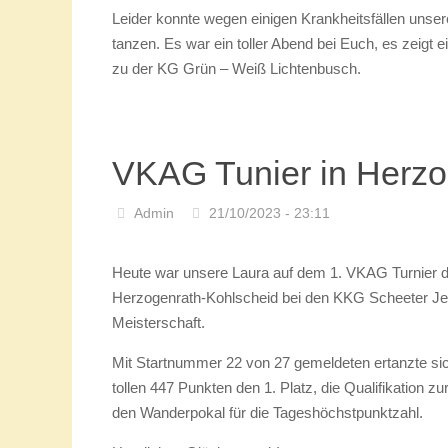
Lichtenbusch
Admin
19/11/2023 - 23:04
Gestern waren wir zu Gast bei der KG Grün – Weis
Danke für Eure Einladung zur Sessionseröffnung.
Wir präsentierten euch unsere Carolin, unsere Kind
unsere Laura.
Leider konnte wegen einigen Krankheitsfällen unse
tanzen. Es war ein toller Abend bei Euch, es zeigt 
zu der KG Grün – Weiß Lichtenbusch.
VKAG Tunier in Herzo