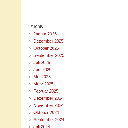
zudem gemacht was es geworden ist – wunderschöne
bunte, fröhliche Session 2022/2023!
Bleibt gesund, bis bald…
Eure KG Elferrat Rott
Archiv
Januar 2026
Dezember 2025
Oktober 2025
September 2025