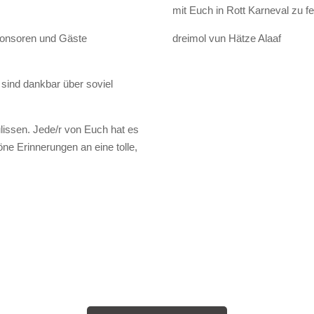
Wir würden uns freuen, wenn w
Karneval in R
Admin
14/01/2023 - 8:
e mit uns in dieser Session
Es geht wieder los! Neben Be
feiert und uns unterstützt
präsentieren wir Euch unsere z
mit Euch in Rott Karneval zu fe
Sponsoren und Gäste
dreimol vun Hätze Alaaf
sind dankbar über soviel
ulissen. Jede/r von Euch hat es