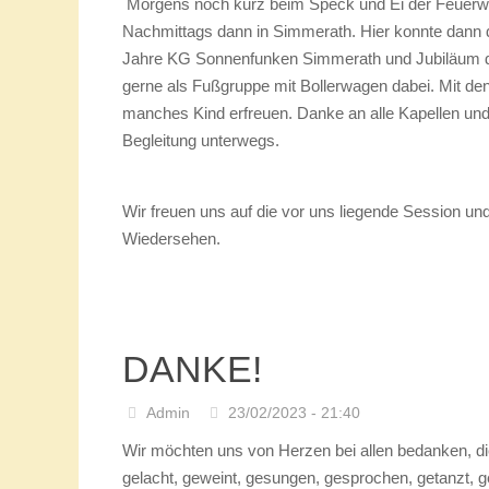
Festumzug Jubiläum
Sonnenfunken Simme
Admin
30/06/2023 - 21:33
Ein Jahr volle Jubiläen…
An diesem Sonntag (18.06.2023) sind wir zu Gast 
Morgens noch kurz beim Speck und Ei der Feuerweh
Nachmittags dann in Simmerath. Hier konnte dann d
Jahre KG Sonnenfunken Simmerath und Jubiläum d
gerne als Fußgruppe mit Bollerwagen dabei. Mit de
manches Kind erfreuen. Danke an alle Kapellen und 
Begleitung unterwegs.
Wir freuen uns auf die vor uns liegende Session und