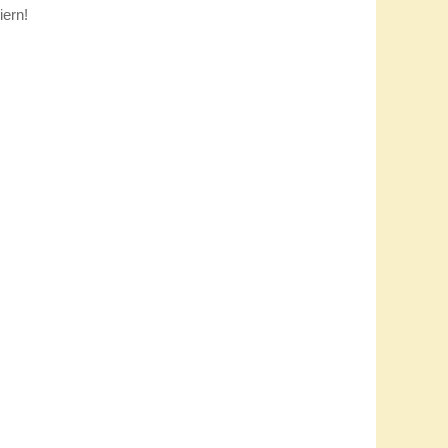
ir uns im Karneval wiedersehen.
ott
25
suchen bei Gastvereinen in und um Aachen
wei Veranstaltungen in diesem Jahr. Wir freuen uns
iern!