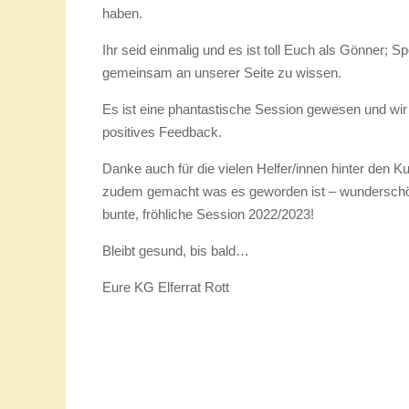
Wiedersehen.
DANKE!
Admin
23/02/2023 - 21:40
Wir möchten uns von Herzen bei allen bedanken, di
gelacht, geweint, gesungen, gesprochen, getanzt, ge
haben.
Ihr seid einmalig und es ist toll Euch als Gönner; 
gemeinsam an unserer Seite zu wissen.
Es ist eine phantastische Session gewesen und wir 
positives Feedback.
Danke auch für die vielen Helfer/innen hinter den K