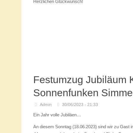
Admin
21/10/2023 - 23:11
Heute war unsere Laura auf dem 1. VKAG Turnier d
Herzogenrath-Kohlscheid bei den KKG Scheeter Je
Meisterschaft.
Mit Startnummer 22 von 27 gemeldeten ertanzte si
tollen 447 Punkten den 1. Platz, die Qualifikation 
den Wanderpokal für die Tageshöchstpunktzahl.
Herzlichen Glückwunsch!