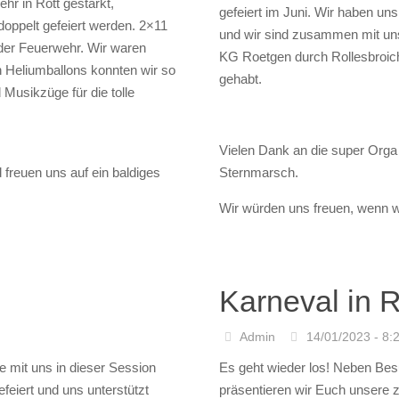
 KG
Sternmarsch
rath
Jahre Klev B
Admin
23/06/2023 - 21
Der Start in die Sommersession
im Festumzug in Simmerath –
die Klev BotzeRollesbroich in
r in Rott gestärkt,
gefeiert im Juni. Wir haben u
oppelt gefeiert werden. 2×11
und wir sind zusammen mit un
er Feuerwehr. Wir waren
KG Roetgen durch Rollesbroi
n Heliumballons konnten wir so
gehabt.
Musikzüge für die tolle
Vielen Dank an die super Orga
 freuen uns auf ein baldiges
Sternmarsch.