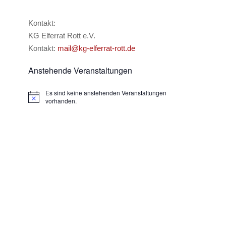
lkommen bei der KG Elferrat 
KG Elferrat Rott, liebe Gäste, wir begrüßen Sie recht herz
m Internet ein. Was hoffentlich so viel Freude bereitet, wie 
Kontakt:
KG Elferrat Rott e.V.
Kontakt:
mail@kg-elferrat-rott.de
Anstehende Veranstaltungen
Es sind keine anstehenden Veranstaltungen
Hinweis
vorhanden.