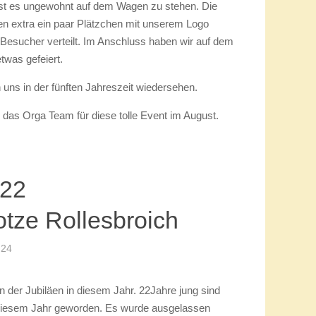
er Lammersdorf
:38
 sind ein Grund zum Feiern. Die Kanervalsfreunde
einen Jubiläumsumzug am 26.08.2023 auf die
 unserem Wagen dabei. Die Zugstrecke war so
 ist. So hatten wir die Möglichkeit auch die anderen
t es ungewohnt auf dem Wagen zu stehen. Die
n extra ein paar Plätzchen mit unserem Logo
 Besucher verteilt. Im Anschluss haben wir auf dem
twas gefeiert.
n uns in der fünften Jahreszeit wiedersehen.
 das Orga Team für diese tolle Event im August.